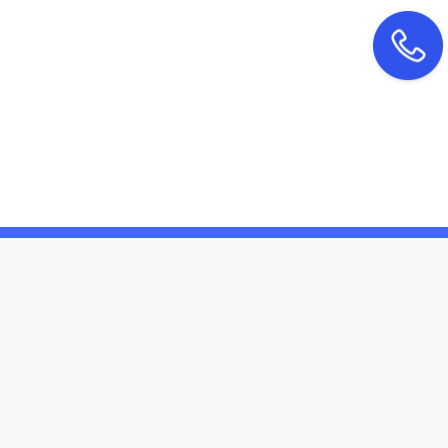
联系我们
4000-99-3615
：
：
北京市东城区广渠门内大街鼎新大厦607室
malei@bjdingzhicheng.com
：