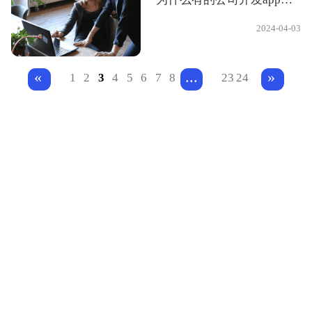
2024-04-03
...
«
»
1
2
3
4
5
6
7
8
23
24