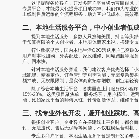
这里提醒各位客户，开发多商户平台切勿盲目跟风，
专属平台，才能最大化提升项目成功率。我们作为专业的
上线到售后运维的全流程服务，助力客户低成本、高效率
二、本地生活服务平台，中小创业者低
提到本地生活服务，多数人只熟知美团、抖音等头部
于预算有限的个人创业者、本地实体商家来说，搭建专属
行业数据显示，国内本地生活
O2O
活跃用户已突破
8.
用户对本地团购、外卖配送、家政维修、同城跑腿等服务
广、回本快。
针对本地生活服务赛道，我们建议客户优先选择「小
城跑腿、精准定位、订单管理等刚需功能，无需复杂架构
额抽成、无权限限制，是实体商家拓客增收、创业者轻资
除了综合本地生活平台，各类垂直上门服务类小程序
15%-28%
。这类项目聚焦单一服务场景，用户精准、运
能，比如家政平台的师傅入驻、评价溯源体系，维修平台
三、找专业外包开发，避开创业踩坑、
很多创业客户、企业客户在搭建线上平台时，都会面
付、无法迭代、售后无保障等问题，不仅耽误运营时机，
专注多商户平台、本地生活服务平台定制开发多年，