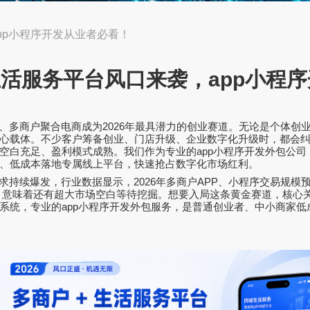
app小程序开发从业者必看！
+生活服务平台风口来袭，app小程
、多商户聚合电商成为
2026
年最具潜力的创业赛道。无论是个体创
心载体。不少客户筹备创业、门店升级、企业数字化升级时，都会
空白充足、盈利模式成熟。我们作为专业的
app
小程序开发外包公司
、低成本落地专属线上平台，快速抢占数字化市场红利。
求持续爆发，行业数据显示，
2026
年多商户
APP
、小程序交易规模
，意味着还有超大市场空白等待挖掘。想要入局这条黄金赛道，核心
系统，专业的
app
小程序开发外包服务，是普通创业者、中小商家低