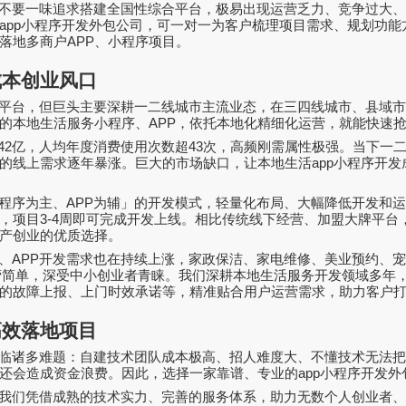
不要一味追求搭建全国性综合平台，极易出现运营乏力、竞争过大
app
小程序开发外包公司，可一对一为客户梳理项目需求、规划功能
落地多商户
APP
、小程序项目。
成本创业风口
平台，但巨头主要深耕一二线城市主流业态，在三四线城市、县域
的本地生活服务小程序、
APP
，依托本地化精细化运营，就能快速
42
亿，人均年度消费使用次数超
43
次，高频刚需属性极强。当下一
的线上需求逐年暴涨。巨大的市场缺口，让本地生活
app
小程序开发
程序为主、
APP
为辅」的开发模式，轻量化布局、大幅降低开发和
，项目
3-4
周即可完成开发上线。相比传统线下经营、加盟大牌平台
产创业的优质选择。
、
APP
开发需求也在持续上涨，家政保洁、家电维修、美业预约、
营简单，深受中小创业者青睐。我们深耕本地生活服务开发领域多年
的故障上报、上门时效承诺等，精准贴合用户运营需求，助力客户
高效落地项目
临诸多难题：自建技术团队成本极高、招人难度大、不懂技术无法
还会造成资金浪费。因此，选择一家靠谱、专业的
app
小程序开发外
我们凭借成熟的技术实力、完善的服务体系，助力无数个人创业者