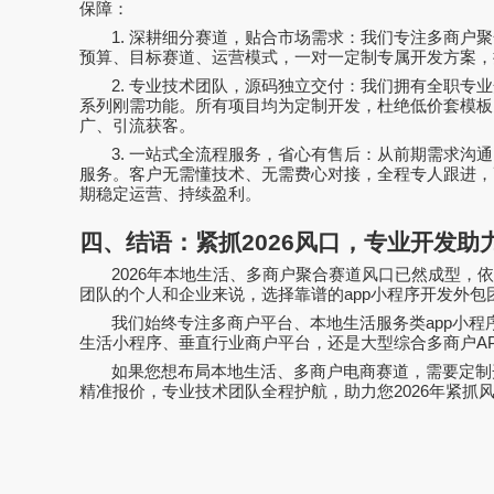
保障：
1.
深耕细分赛道，贴合市场需求：我们专注多商户聚
预算、目标赛道、运营模式，一对一定制专属开发方案，
2.
专业技术团队，源码独立交付：我们拥有全职专业
系列刚需功能。所有项目均为定制开发，杜绝低价套模板
广、引流获客。
3.
一站式全流程服务，省心有售后：从前期需求沟通
服务。客户无需懂技术、无需费心对接，全程专人跟进，
期稳定运营、持续盈利。
四、结语：紧抓
2026
风口，专业开发助
2026
年本地生活、多商户聚合赛道风口已然成型，
团队的个人和企业来说，选择靠谱的
app
小程序开发外包
我们始终专注多商户平台、本地生活服务类
app
小程
生活小程序、垂直行业商户平台，还是大型综合多商户
A
如果您想布局本地生活、多商户电商赛道，需要定制
精准报价，专业技术团队全程护航，助力您
2026
年紧抓