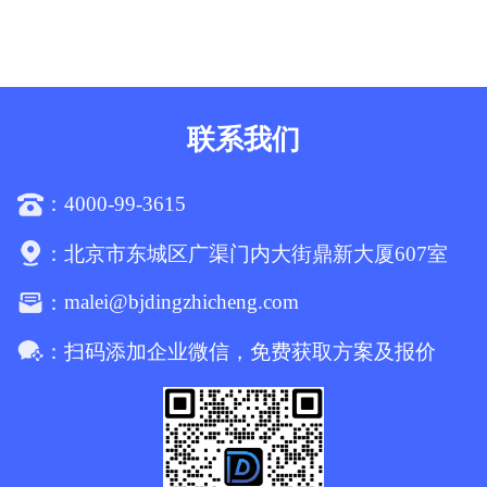
联系我们
4000-99-3615
：
：
北京市东城区广渠门内大街鼎新大厦607室
malei@bjdingzhicheng.com
：
：
扫码添加企业微信，免费获取方案及报价