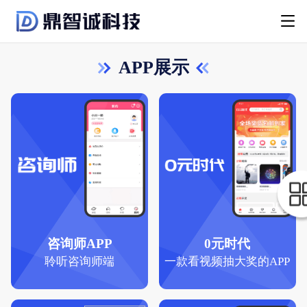
APP展示
咨询师APP
0元时代
聆听咨询师端
一款看视频抽大奖的APP