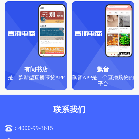
有间书店
飙音
是一款新型直播带货APP
飙音APP是一个直播购物的
平台
联系我们
4000-99-3615
：